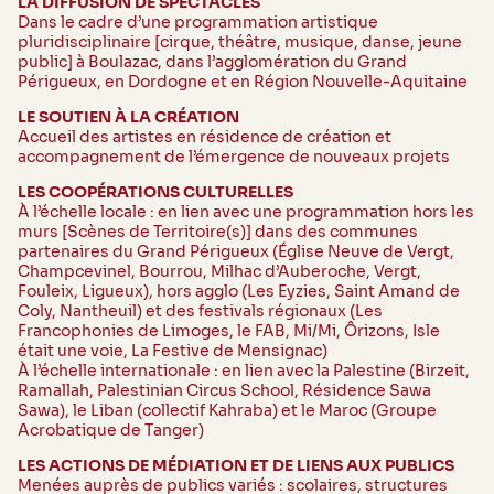
LA DIFFUSION DE SPECTACLES
Dans le cadre d’une programmation artistique
pluridisciplinaire [cirque, théâtre, musique, danse, jeune
public] à Boulazac, dans l’agglomération du Grand
Périgueux, en Dordogne et en Région Nouvelle-Aquitaine
LE SOUTIEN À LA CRÉATION
Accueil des artistes en résidence de création et
accompagnement de l’émergence de nouveaux projets
LES COOPÉRATIONS CULTURELLES
À l’échelle locale : en lien avec une programmation hors les
murs [Scènes de Territoire(s)] dans des communes
partenaires du Grand Périgueux (Église Neuve de Vergt,
Champcevinel, Bourrou, Milhac d’Auberoche, Vergt,
Fouleix, Ligueux), hors agglo (Les Eyzies, Saint Amand de
Coly, Nantheuil) et des festivals régionaux (Les
Francophonies de Limoges, le FAB, Mi/Mi, Ôrizons, Isle
était une voie, La Festive de Mensignac)
À l’échelle internationale : en lien avec la Palestine (Birzeit,
Ramallah, Palestinian Circus School, Résidence Sawa
Sawa), le Liban (collectif Kahraba) et le Maroc (Groupe
Acrobatique de Tanger)
LES ACTIONS DE MÉDIATION ET DE LIENS AUX PUBLICS
Menées auprès de publics variés : scolaires, structures