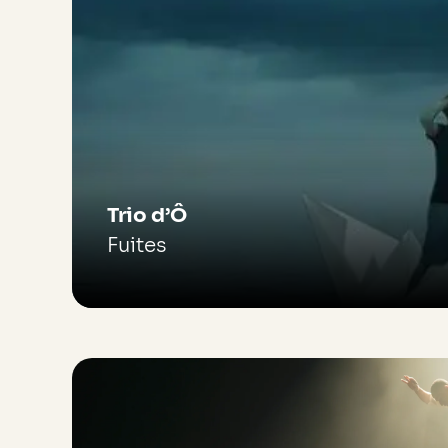
Trio d’Ô
Fuites