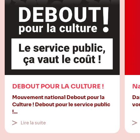
DEBOUT POUR LA CULTURE !
Na
Mouvement national Debout pour la
Dan
Culture ! Debout pour le service public
vou
!...
Lire la suite