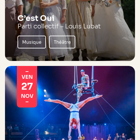
C’est Oui
Parti collectif – Louis Lubat
Musique
Théâtre
VEN
27
NOV