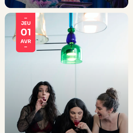
JEU
01
AVR