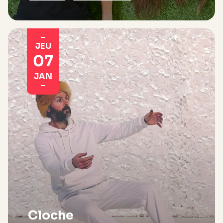
JEU
07
JAN
Cloche