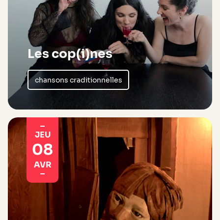
Les cop(i)nes
chansons craditionnelles
JEU
08
AVR