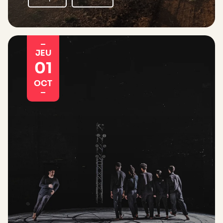
JEU
01
OCT