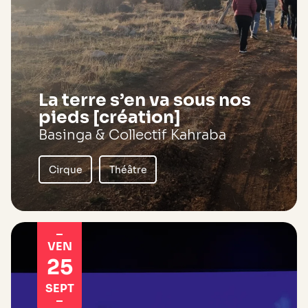
La terre s’en va sous nos
pieds [création]
Basinga & Collectif Kahraba
Cirque
Théâtre
VEN
25
SEPT