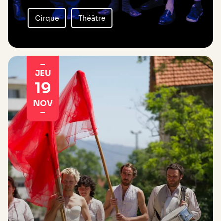
Cirque
Théâtre
JEU
19
NOV