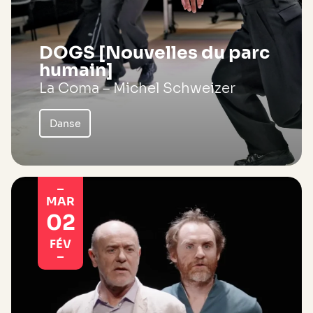
DOGS [Nouvelles du parc
humain]
La Coma – Michel Schweizer
Danse
MAR
02
FÉV