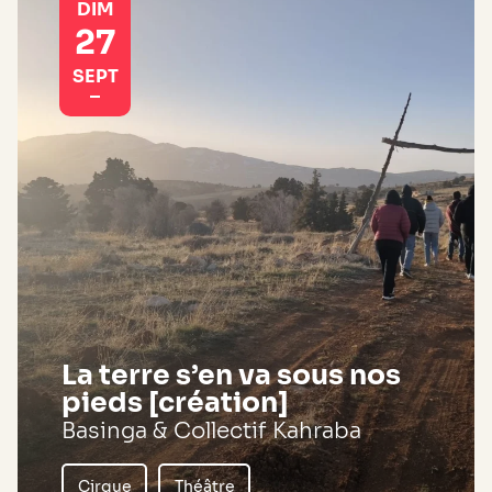
DIM
27
SEPT
La terre s’en va sous nos
pieds [création]
Basinga & Collectif Kahraba
Cirque
Théâtre